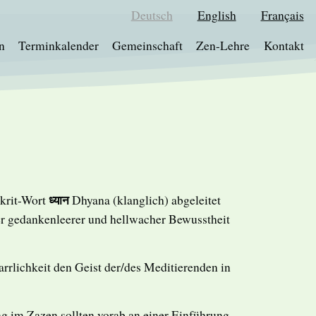
Deutsch
English
Français
Hauptnavigation
n
Terminkalender
Gemeinschaft
Zen-Lehre
Kontakt
ध्यान
krit-Wort
Dhyana (klanglich) abgeleitet
er gedankenleerer und hellwacher Bewusstheit
rlichkeit den Geist der/des Meditierenden in
 im Zazen sollten vorab an einer Einführung