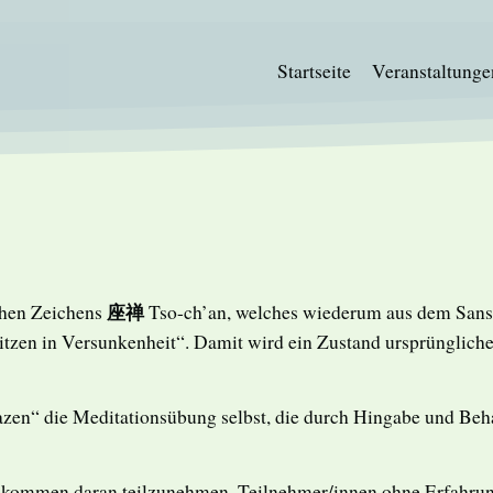
Startseite
Veranstaltunge
座禅
schen Zeichens
Tso-ch’an, welches wiederum aus dem Sans
itzen in Versunkenheit“. Damit wird ein Zustand ursprünglich
en“ die Meditationsübung selbst, die durch Hingabe und Behar
lkommen daran teilzunehmen. Teilnehmer/innen ohne Erfahrung